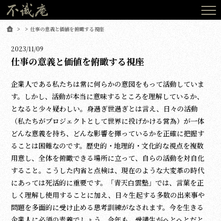
仕事の意義と価値を俯瞰する視座
2023/11/09
仕事の意義と価値を俯瞰する視座
企業人である私たちは常に何らかの意図をもって活動していま
す。しかし、活動が本当に意味するところを理解しているか、
となると少々疑わしい。身過ぎ世過ぎとは言え、日々の活動
（私たちがプロジェクトとして世界に投げかける営為）が一体
どんな意義を持ち、どんな影響を揮っているかを正確に把握す
ることは困難なのです。歴史的・地理的・文化的な視点を複数
用意し、全体を俯瞰できる場所に立って、自らの活動を対自化
すること。こうした内省と点検は、現在のような大変革の時代
にあっては死活的に重要です。「青天白雲塾」では、言葉を正
しく理解し使用することに加え、日々生起する多数の出来事や
問題を多面的に受け止める思考訓練がなされます。今を生きる
企業人に必須の素養でしょう。今年も、受講生がへとへとだと