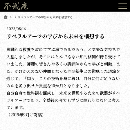
リベラルアーツの学びから未来を構想する
2023/08/16
リベラルアーツの学びから未来を構想する
常識的な教養を改めて学ぶ場であるだろう、と気楽な気持ちで
入塾しましたが、そこにはとんでもない知的格闘が待ち受けて
いました。師範の皆さんや多くの講師陣からの学びと刺激、ま
た、かけがえのない仲間となった同期塾生との徹底した議論を
通じて、「問う」ことの技術を身に着け、自分に何が足りない
のかを炙り出せた貴重な10か月となりました。
自分自身の世界観を醸成し、未来を構想するための武器がリベ
ラルアーツであり、卒塾後の今でも学びに終わりはないと考え
ています。
（2019年9月ご寄稿）